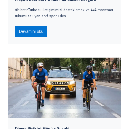
#HibritinTurbosu iletişimimizi desteklemek ve 4x4 maceracı
ruhumuza uyan sörf sporu des...
Devamını oku
Dünya Bisiklet Günü x Suzuki