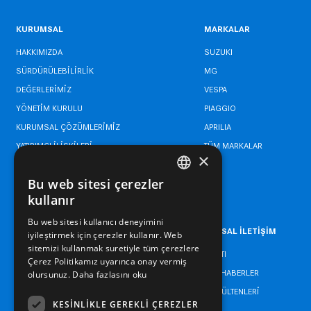
KURUMSAL
MARKALAR
HAKKIMIZDA
SUZUKI
SÜRDÜRÜLEBİLİRLİK
MG
DEĞERLERİMİZ
VESPA
YÖNETİM KURULU
PIAGGIO
KURUMSAL ÇÖZÜMLERİMİZ
APRILIA
YATIRIMCI İLİŞKİLERİ
TÜM MARKALAR
×
BİLGİ GÜVENLİĞİ POLİTİKASI
Bu web sitesi çerezler
YÖNETİM SİSTEMLERİ POLİTİKASI
TURKISH
kullanır
ENGLISH
Bu web sitesi kullanıcı deneyimini
KARİYER
KURUMSAL İLETİŞİM
iyileştirmek için çerezler kullanır. Web
TURKISH
sitemizi kullanmak suretiyle tüm çerezlere
ETİK HATTI
Çerez Politikamız uyarınca onay vermiş
BİZDEN HABERLER
olursunuz.
Daha fazlasını oku
BASIN BÜLTENLERİ
KESINLIKLE GEREKLI ÇEREZLER
İLETİŞİM