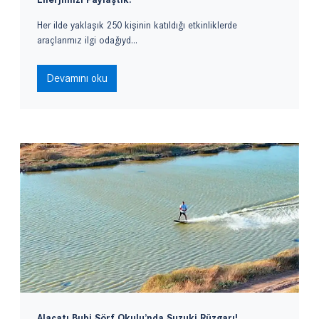
Her ilde yaklaşık 250 kişinin katıldığı etkinliklerde
araçlarımız ilgi odağıyd...
Devamını oku
Alaçatı Bubi Sörf Okulu’nda Suzuki Rüzgarı!