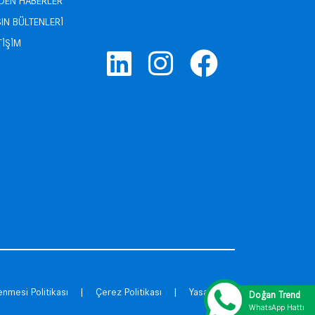
ZDEN HABERLER
IN BÜLTENLERİ
TİŞİM
enmesi Politikası
|
Çerez Politikası
|
Yasal Uyarı
Doğan Trend
WhatsApp Hattı