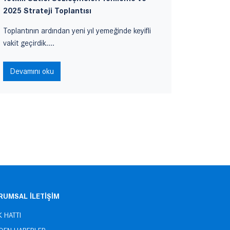
2025 Strateji Toplantısı
Markamızı
Toplantının ardından yeni yıl yemeğinde keyifli
adına, tü
vakit geçirdik....
Devamı
Devamını oku
RUMSAL İLETİŞİM
K HATTI