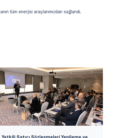
manın tüm enerjisi araçlarımızdan sağlandı.
Yetkili Satıcı Sözleşmeleri Yenileme ve
İstanbu