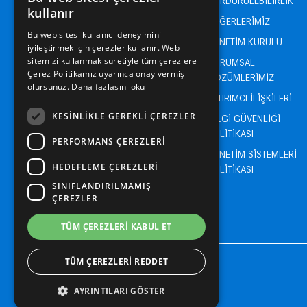
SÜRDÜRÜLEBİLİRLİK
TURKISH
kullanır
DEĞERLERİMİZ
ENGLISH
Bu web sitesi kullanıcı deneyimini
YÖNETİM KURULU
iyileştirmek için çerezler kullanır. Web
TURKISH
sitemizi kullanmak suretiyle tüm çerezlere
KURUMSAL
Çerez Politikamız uyarınca onay vermiş
ÇÖZÜMLERİMİZ
olursunuz.
Daha fazlasını oku
YATIRIMCI İLİŞKİLERİ
KESINLIKLE GEREKLI ÇEREZLER
BİLGİ GÜVENLİĞİ
POLİTİKASI
PERFORMANS ÇEREZLERI
YÖNETİM SİSTEMLERİ
HEDEFLEME ÇEREZLERI
POLİTİKASI
SINIFLANDIRILMAMIŞ
ÇEREZLER
TÜM ÇEREZLERI KABUL ET
TÜM ÇEREZLERI REDDET
Copyright 2026 Doğan Trend
AYRINTILARI GÖSTER