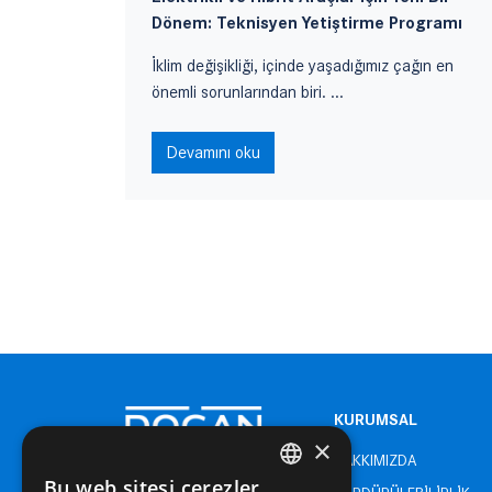
Dönem: Teknisyen Yetiştirme Programı
...
İklim değişikliği, içinde yaşadığımız çağın en
önemli sorunlarından biri. ...
Devamını oku
KURUMSAL
×
HAKKIMIZDA
Bu web sitesi çerezler