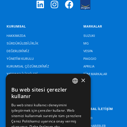
KURUMSAL
MARKALAR
HAKKIMIZDA
SUZUKI
SÜRDÜRÜLEBİLİRLİK
MG
DEĞERLERİMİZ
VESPA
YÖNETİM KURULU
PIAGGIO
KURUMSAL ÇÖZÜMLERİMİZ
APRILIA
YATIRIMCI İLİŞKİLERİ
TÜM MARKALAR
×
BİLGİ GÜVENLİĞİ POLİTİKASI
Bu web sitesi çerezler
YÖNETİM SİSTEMLERİ POLİTİKASI
TURKISH
kullanır
ENGLISH
Bu web sitesi kullanıcı deneyimini
KARİYER
KURUMSAL İLETİŞİM
iyileştirmek için çerezler kullanır. Web
TURKISH
sitemizi kullanmak suretiyle tüm çerezlere
ETİK HATTI
Çerez Politikamız uyarınca onay vermiş
BİZDEN HABERLER
olursunuz.
Daha fazlasını oku