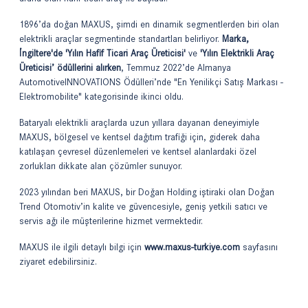
1896’da doğan MAXUS, şimdi en dinamik segmentlerden biri olan
elektrikli araçlar segmentinde standartları belirliyor.
Marka,
İngiltere'de 'Yılın Hafif Ticari Araç Üreticisi'
ve
'Yılın Elektrikli Araç
Üreticisi’ ödüllerini alırken
, Temmuz 2022’de Almanya
AutomotiveINNOVATIONS Ödülleri’nde "En Yenilikçi Satış Markası -
Elektromobilite" kategorisinde ikinci oldu.
Bataryalı elektrikli araçlarda uzun yıllara dayanan deneyimiyle
MAXUS, bölgesel ve kentsel dağıtım trafiği için, giderek daha
katılaşan çevresel düzenlemeleri ve kentsel alanlardaki özel
zorlukları dikkate alan çözümler sunuyor.
2023 yılından beri MAXUS, bir Doğan Holding iştiraki olan Doğan
Trend Otomotiv’in kalite ve güvencesiyle, geniş yetkili satıcı ve
servis ağı ile müşterilerine hizmet vermektedir.
MAXUS ile ilgili detaylı bilgi için
www.maxus-turkiye.com
sayfasını
ziyaret edebilirsiniz.