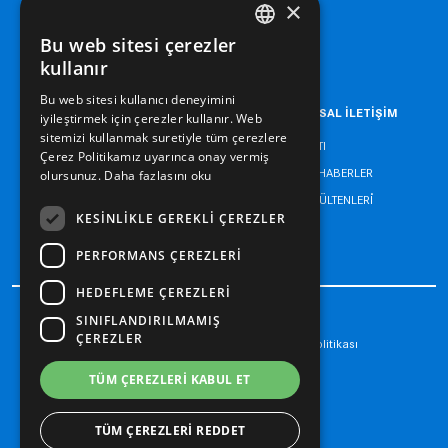
×
BİLGİ GÜVENLİĞİ POLİTİKASI
Bu web sitesi çerezler
YÖNETİM SİSTEMLERİ POLİTİKASI
TURKISH
kullanır
ENGLISH
Bu web sitesi kullanıcı deneyimini
KARİYER
KURUMSAL İLETİŞİM
iyileştirmek için çerezler kullanır. Web
TURKISH
sitemizi kullanmak suretiyle tüm çerezlere
ETİK HATTI
Çerez Politikamız uyarınca onay vermiş
BİZDEN HABERLER
olursunuz.
Daha fazlasını oku
BASIN BÜLTENLERİ
KESINLIKLE GEREKLI ÇEREZLER
İLETİŞİM
PERFORMANS ÇEREZLERI
HEDEFLEME ÇEREZLERI
SINIFLANDIRILMAMIŞ
ÇEREZLER
Kişisel Verilerin Korunması ve İşlenmesi Politikası
Çerez Politikası
TÜM ÇEREZLERI KABUL ET
Yasal Uyarı
TÜM ÇEREZLERI REDDET