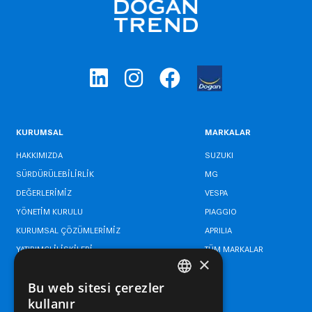
KURUMSAL
MARKALAR
HAKKIMIZDA
SUZUKI
SÜRDÜRÜLEBİLİRLİK
MG
DEĞERLERİMİZ
VESPA
YÖNETİM KURULU
PIAGGIO
KURUMSAL ÇÖZÜMLERİMİZ
APRILIA
YATIRIMCI İLİŞKİLERİ
TÜM MARKALAR
×
BİLGİ GÜVENLİĞİ POLİTİKASI
Bu web sitesi çerezler
YÖNETİM SİSTEMLERİ POLİTİKASI
TURKISH
kullanır