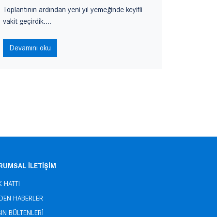
Toplantının ardından yeni yıl yemeğinde keyifli
adına, tü
vakit geçirdik....
Devamı
Devamını oku
RUMSAL İLETİŞİM
K HATTI
ZDEN HABERLER
IN BÜLTENLERİ