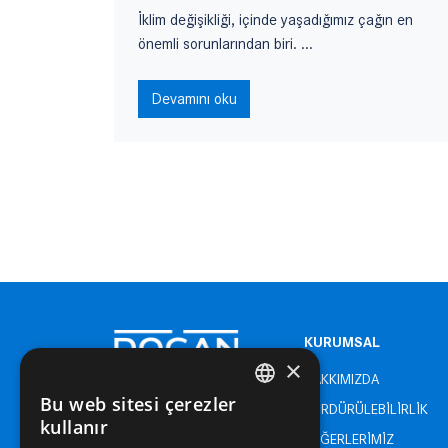
...
İklim değişikliği, içinde yaşadığımız çağın en
önemli sorunlarından biri. ...
Devamını oku
KURUMSAL
×
HAKKIMIZDA
Bu web sitesi çerezler
SÜRDÜRÜLEBİLİRLİK
TURKISH
kullanır
DEĞERLERİMİZ
ENGLISH