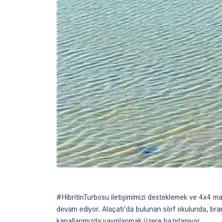
#HibritinTurbosu iletişimimizi desteklemek ve 4x4
devam ediyor. Alaçatı’da bulunan sörf okulunda, bran
kanallarımızda yayınlanmak üzere hazırlanıyor.