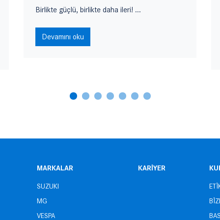
Birlikte güçlü, birlikte daha ileri! ...
Devamını oku
MARKALAR
KARİYER
KU
SUZUKI
ETİ
MG
Bİ
VESPA
BAS