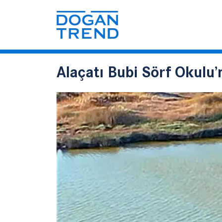
Alaçatı Bubi Sörf Okulu’