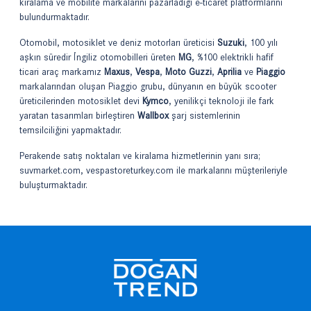
kiralama ve mobilite markalarını pazarladığı e-ticaret platformlarını
bulundurmaktadır.
Otomobil, motosiklet ve deniz motorları üreticisi
Suzuki
, 100 yılı
aşkın süredir İngiliz otomobilleri üreten
MG
, %100 elektrikli hafif
ticari araç markamız
Maxus
,
Vespa
,
Moto Guzzi
,
Aprilia
ve
Piaggio
markalarından oluşan Piaggio grubu, dünyanın en büyük scooter
üreticilerinden motosiklet devi
Kymco
, yenilikçi teknoloji ile fark
yaratan tasarımları birleştiren
Wallbox
şarj sistemlerinin
temsilciliğini yapmaktadır.
Perakende satış noktaları ve kiralama hizmetlerinin yanı sıra;
suvmarket.com
,
vespastoreturkey.com
ile markalarını müşterileriyle
buluşturmaktadır.