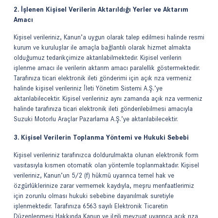
2. İşlenen Kişisel Verilerin Aktarıldığı Yerler ve Aktarım
Amacı
Kişisel verileriniz, Kanun’a uygun olarak talep edilmesi halinde resmi
kurum ve kuruluşlar ile amaçla bağlantılı olarak hizmet almakta
olduğumuz tedarikçimize aktarılabilmektedir. Kişisel verilerin
işlenme amacı ile verilerin aktarım amacı paralellik göstermektedir.
Tarafınıza ticari elektronik ileti gönderimi için açık rıza vermeniz
halinde kişisel verileriniz İleti Yönetim Sistemi A.Ş.’ye
aktarılabilecektir. Kişisel verileriniz aynı zamanda açık rıza vermeniz
halinde tarafınıza ticari elektronik ileti gönderilebilmesi amacıyla
Suzuki Motorlu Araçlar Pazarlama A.Ş.’ye aktarılabilecektir.
3. Kişisel Verilerin Toplanma Yöntemi ve Hukuki Sebebi
Kişisel verileriniz tarafınızca doldurulmakta olunan elektronik form
vasıtasıyla kısmen otomatik olan yöntemle toplanmaktadır. Kişisel
verileriniz, Kanun’un 5/2 (f) hükmü uyarınca temel hak ve
özgürlüklerinize zarar vermemek kaydıyla, meşru menfaatlerimiz
için zorunlu olması hukuki sebebine dayanılmak suretiyle
işlenmektedir. Tarafınıza 6563 sayılı Elektronik Ticaretin
Düzenlenmesi Hakkında Kanun ve ilgili mevzuat uyarınca açık rıza