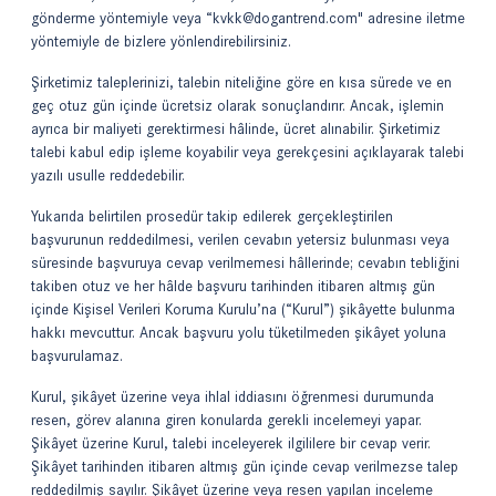
gönderme yöntemiyle veya “
kvkk@dogantrend.com
" adresine iletme
yöntemiyle de bizlere yönlendirebilirsiniz.
Şirketimiz taleplerinizi, talebin niteliğine göre en kısa sürede ve en
geç otuz gün içinde ücretsiz olarak sonuçlandırır. Ancak, işlemin
ayrıca bir maliyeti gerektirmesi hâlinde, ücret alınabilir. Şirketimiz
talebi kabul edip işleme koyabilir veya gerekçesini açıklayarak talebi
yazılı usulle reddedebilir.
Yukarıda belirtilen prosedür takip edilerek gerçekleştirilen
başvurunun reddedilmesi, verilen cevabın yetersiz bulunması veya
süresinde başvuruya cevap verilmemesi hâllerinde; cevabın tebliğini
takiben otuz ve her hâlde başvuru tarihinden itibaren altmış gün
içinde Kişisel Verileri Koruma Kurulu’na (“Kurul”) şikâyette bulunma
hakkı mevcuttur. Ancak başvuru yolu tüketilmeden şikâyet yoluna
başvurulamaz.
Kurul, şikâyet üzerine veya ihlal iddiasını öğrenmesi durumunda
resen, görev alanına giren konularda gerekli incelemeyi yapar.
Şikâyet üzerine Kurul, talebi inceleyerek ilgililere bir cevap verir.
Şikâyet tarihinden itibaren altmış gün içinde cevap verilmezse talep
reddedilmiş sayılır. Şikâyet üzerine veya resen yapılan inceleme