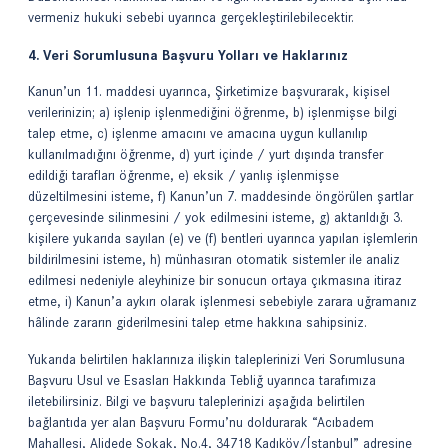
vermeniz hukuki sebebi uyarınca gerçekleştirilebilecektir.
4. Veri Sorumlusuna Başvuru Yolları ve Haklarınız
Kanun’un 11. maddesi uyarınca, Şirketimize başvurarak, kişisel
verilerinizin; a) işlenip işlenmediğini öğrenme, b) işlenmişse bilgi
talep etme, c) işlenme amacını ve amacına uygun kullanılıp
kullanılmadığını öğrenme, d) yurt içinde / yurt dışında transfer
edildiği tarafları öğrenme, e) eksik / yanlış işlenmişse
düzeltilmesini isteme, f) Kanun’un 7. maddesinde öngörülen şartlar
çerçevesinde silinmesini / yok edilmesini isteme, g) aktarıldığı 3.
kişilere yukarıda sayılan (e) ve (f) bentleri uyarınca yapılan işlemlerin
bildirilmesini isteme, h) münhasıran otomatik sistemler ile analiz
edilmesi nedeniyle aleyhinize bir sonucun ortaya çıkmasına itiraz
etme, i) Kanun’a aykırı olarak işlenmesi sebebiyle zarara uğramanız
hâlinde zararın giderilmesini talep etme hakkına sahipsiniz.
Yukarıda belirtilen haklarınıza ilişkin taleplerinizi Veri Sorumlusuna
Başvuru Usul ve Esasları Hakkında Tebliğ uyarınca tarafımıza
iletebilirsiniz. Bilgi ve başvuru taleplerinizi aşağıda belirtilen
bağlantıda yer alan
Başvuru Formu
’nu doldurarak “Acıbadem
Mahallesi, Alidede Sokak, No.4, 34718 Kadıköy/İstanbul” adresine