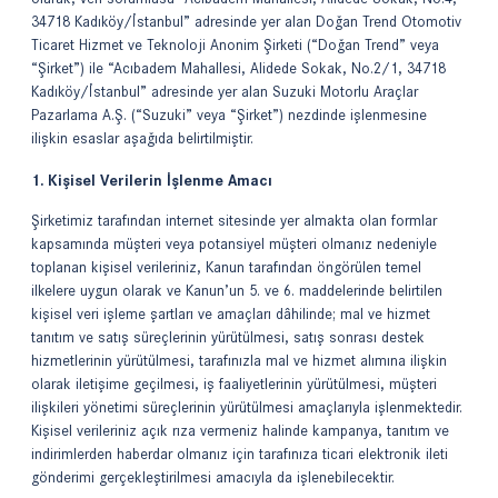
34718 Kadıköy/İstanbul” adresinde yer alan Doğan Trend Otomotiv
Ticaret Hizmet ve Teknoloji Anonim Şirketi (“Doğan Trend” veya
“Şirket”) ile “Acıbadem Mahallesi, Alidede Sokak, No.2/1, 34718
Kadıköy/İstanbul” adresinde yer alan Suzuki Motorlu Araçlar
Pazarlama A.Ş. (“Suzuki” veya “Şirket”) nezdinde işlenmesine
ilişkin esaslar aşağıda belirtilmiştir.
1. Kişisel Verilerin İşlenme Amacı
Şirketimiz tarafından internet sitesinde yer almakta olan formlar
kapsamında müşteri veya potansiyel müşteri olmanız nedeniyle
toplanan kişisel verileriniz, Kanun tarafından öngörülen temel
ilkelere uygun olarak ve Kanun’un 5. ve 6. maddelerinde belirtilen
kişisel veri işleme şartları ve amaçları dâhilinde; mal ve hizmet
tanıtım ve satış süreçlerinin yürütülmesi, satış sonrası destek
hizmetlerinin yürütülmesi, tarafınızla mal ve hizmet alımına ilişkin
olarak iletişime geçilmesi, iş faaliyetlerinin yürütülmesi, müşteri
ilişkileri yönetimi süreçlerinin yürütülmesi amaçlarıyla işlenmektedir.
Kişisel verileriniz açık rıza vermeniz halinde kampanya, tanıtım ve
indirimlerden haberdar olmanız için tarafınıza ticari elektronik ileti
gönderimi gerçekleştirilmesi amacıyla da işlenebilecektir.