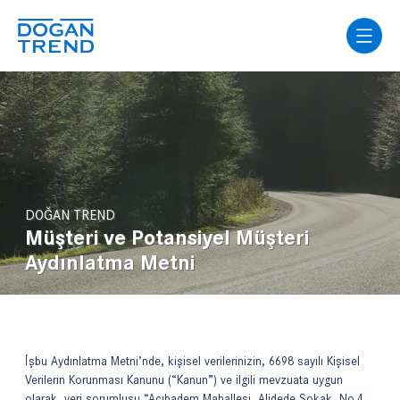
DOĞAN TREND
Müşteri ve Potansiyel Müşteri
Aydınlatma Metni
İşbu Aydınlatma Metni’nde, kişisel verilerinizin, 6698 sayılı Kişisel
Verilerin Korunması Kanunu (“Kanun”) ve ilgili mevzuata uygun
olarak, veri sorumlusu “Acıbadem Mahallesi, Alidede Sokak, No.4,