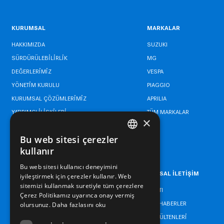
KURUMSAL
MARKALAR
HAKKIMIZDA
SUZUKI
SÜRDÜRÜLEBİLİRLİK
MG
DEĞERLERİMİZ
VESPA
YÖNETİM KURULU
PIAGGIO
KURUMSAL ÇÖZÜMLERİMİZ
APRILIA
YATIRIMCI İLİŞKİLERİ
TÜM MARKALAR
×
BİLGİ GÜVENLİĞİ POLİTİKASI
Bu web sitesi çerezler
YÖNETİM SİSTEMLERİ POLİTİKASI
TURKISH
kullanır
ENGLISH
Bu web sitesi kullanıcı deneyimini
KARİYER
KURUMSAL İLETİŞİM
iyileştirmek için çerezler kullanır. Web
TURKISH
sitemizi kullanmak suretiyle tüm çerezlere
ETİK HATTI
Çerez Politikamız uyarınca onay vermiş
BİZDEN HABERLER
olursunuz.
Daha fazlasını oku
BASIN BÜLTENLERİ